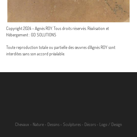
Copyright 2024 – Agnès ROY. Tous droits réservés. Réalisation et
Hébergement : GD SOLUTIONS
Toute reproduction totale ou partielle des œuvres d’Agnès ROY sont
interdites sans son accord préalable.
Chevaux
-
Nature
-
Dessins
-
Sculptures
-
Décors
-
Logo / Design