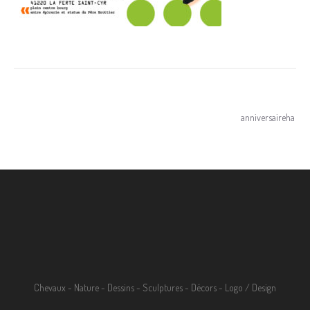
Navigation
anniversaireha
de
l’article
Chevaux
-
Nature
-
Dessins
-
Sculptures
-
Décors
-
Logo / Design