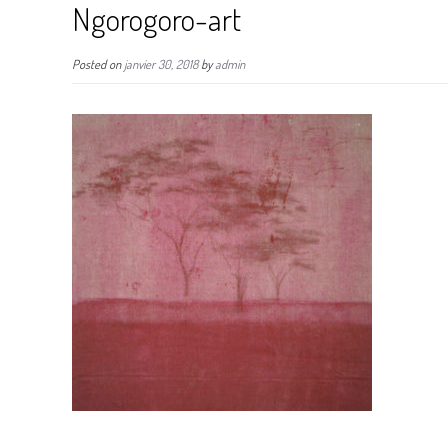
Ngorogoro-art
Posted on
janvier 30, 2018
by
admin